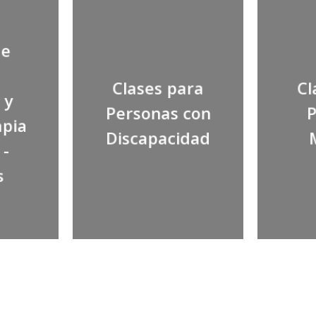
de
Clases para
Cl
 y
Personas con
P
apia
Discapacidad
 -
s