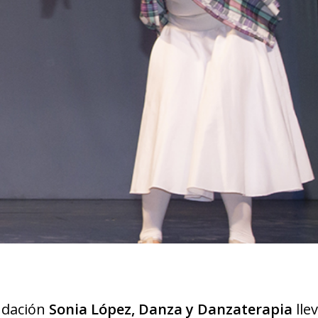
ndación
Sonia López, Danza y Danzaterapia
lle