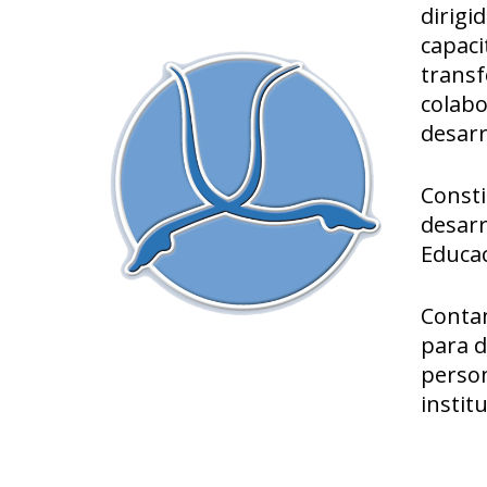
dirigi
capaci
transf
colabo
desarr
Consti
desarr
Educac
Contam
para d
person
instit