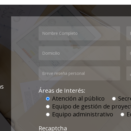
as
Áreas de Interés:
Atención al público
Secr
Equipo de gestión de proyec
Equipo administrativo
E
Recaptcha