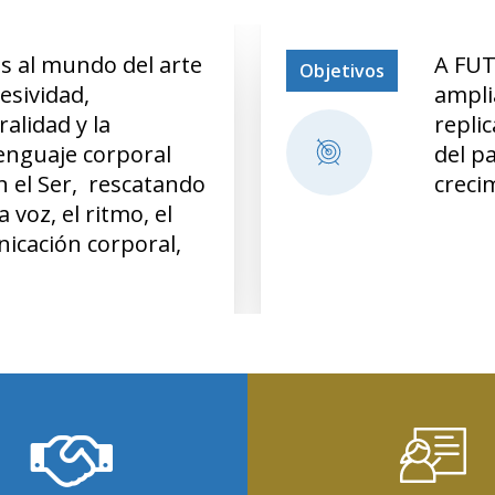
as al mundo del arte
A FUT
Objetivos
esividad,
ampli
alidad y la
repli
lenguaje corporal
del p
n el Ser, rescatando
creci
 voz, el ritmo, el
icación corporal,