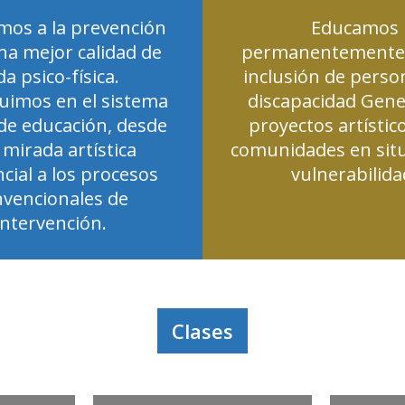
os a la prevención
Educamos
na mejor calidad de
permanentemente 
da psico-física.
inclusión de perso
uimos en el sistema
discapacidad Gen
de educación, desde
proyectos artístic
mirada artística
comunidades en sit
ncial a los procesos
vulnerabilida
nvencionales de
intervención.
Clases