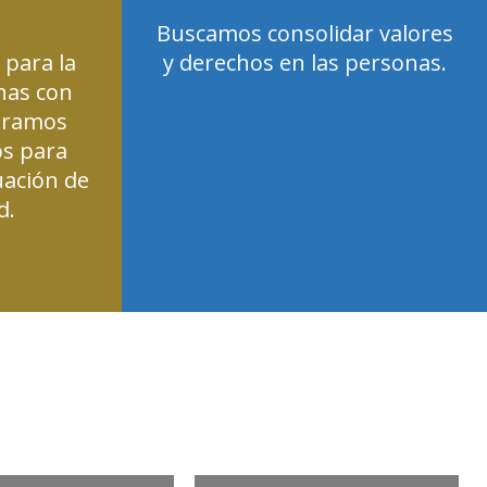
Buscamos consolidar valores
para la
y derechos en las personas.
nas con
eramos
os para
uación de
d.