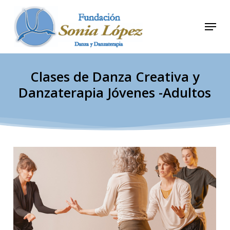
Skip
to
Menu
Close
main
Men
content
Clases de Danza Creativa y
Danzaterapia Jóvenes -Adultos